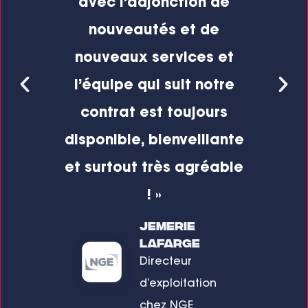
 une
avec l’adjonction de
rme.
nouveautés et de
nouveaux services et
u
ser
,
l’équipe qui suit notre
app
contrat est toujours
av
disponible
, bienveillante
et surtout très agréable
! »
n
Jemerie
Lafarge
Directeur
d’exploitation
chez NGE