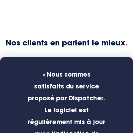
Nos clients en parlent le mieux
.
rai
« Nous sommes
« E
 moi
satisfaits du service
no
gain
proposé par Dispatcher.
ma
 et
Le logiciel est
re
de
régulièrement mis à jour
aux