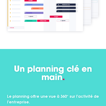
Un planning clé en
main
.
Le planning offre une vue à 360° sur l’activité de
l’entreprise.