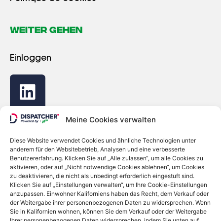
WEITER GEHEN
Einloggen
Meine Cookies verwalten
Diese Website verwendet Cookies und ähnliche Technologien unter
anderem für den Websitebetrieb, Analysen und eine verbesserte
Benutzererfahrung. Klicken Sie auf „Alle zulassen“, um alle Cookies zu
© Copyright 2022 - Dispatcher
aktivieren, oder auf „Nicht notwendige Cookies ablehnen“, um Cookies
zu deaktivieren, die nicht als unbedingt erforderlich eingestuft sind.
Datenschutzrichtlinie
Klicken Sie auf „Einstellungen verwalten“, um Ihre Cookie-Einstellungen
Cookies-Richtlinie
anzupassen. Einwohner Kaliforniens haben das Recht, dem Verkauf oder
Meine persönlichen Daten werden nicht verkauft
der Weitergabe ihrer personenbezogenen Daten zu widersprechen. Wenn
oder weitergegeben
Sie in Kalifornien wohnen, können Sie dem Verkauf oder der Weitergabe
Ihrer personenbezogenen Daten widersprechen, indem Sie unten auf