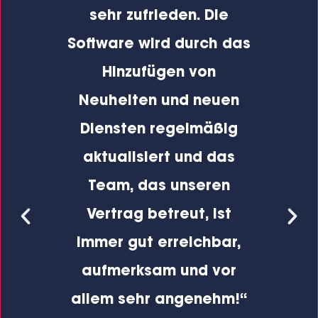
 auf
sehr zufrieden. Die
sp
und
Software wird
durch das
In
n
Hinzufügen von
us,
Neuheiten und neuen
Diensten regelmäßig
r
aktualisiert und das
ha
k
Team, das unseren
e
ffen
Vertrag betreut, ist
mö
immer
gut erreichbar
,
mi
nd
aufmerksam und vor
Dis
allem sehr angenehm!“