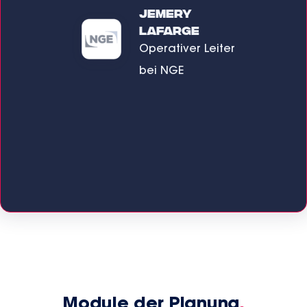
zu
Jemery
Lafarge
k
Operativer Leiter
bei NGE
iter
Module der Planung
.