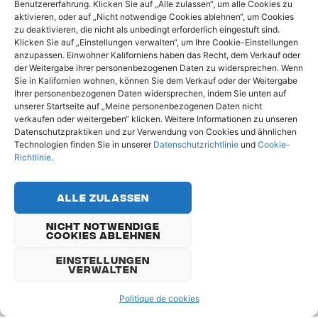
Benutzererfahrung. Klicken Sie auf „Alle zulassen“, um alle Cookies zu
aktivieren, oder auf „Nicht notwendige Cookies ablehnen“, um Cookies
LÖSUNGEN
zu deaktivieren, die nicht als unbedingt erforderlich eingestuft sind.
Klicken Sie auf „Einstellungen verwalten“, um Ihre Cookie-Einstellungen
anzupassen. Einwohner Kaliforniens haben das Recht, dem Verkauf oder
Planungssoftware
der Weitergabe ihrer personenbezogenen Daten zu widersprechen. Wenn
Sie in Kalifornien wohnen, können Sie dem Verkauf oder der Weitergabe
Planung für die Baustelle
Ihrer personenbezogenen Daten widersprechen, indem Sie unten auf
unserer Startseite auf „Meine personenbezogenen Daten nicht
Tagesplaner
verkaufen oder weitergeben“ klicken. Weitere Informationen zu unseren
Datenschutzpraktiken und zur Verwendung von Cookies und ähnlichen
Plan de charge & Staffing
Technologien finden Sie in unserer
Datenschutzrichtlinie
und
Cookie-
Richtlinie
.
La gestion des ressources
Verwaltung von Abwesenheiten
Alle Zulassen
Verwaltung von Zertifizierungen
Nicht Notwendige
Cookies Ablehnen
Maschinen mieten
Einstellungen
Verwalten
Sachverstandie
Politique de cookies