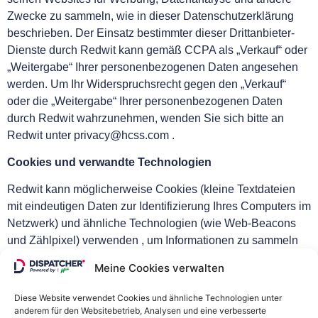
Zwecke zu sammeln, wie in dieser Datenschutzerklärung
beschrieben. Der Einsatz bestimmter dieser Drittanbieter-
Dienste durch Redwit kann gemäß CCPA als „Verkauf“ oder
„Weitergabe“ Ihrer personenbezogenen Daten angesehen
werden. Um Ihr Widerspruchsrecht gegen den „Verkauf“
oder die „Weitergabe“ Ihrer personenbezogenen Daten
durch Redwit wahrzunehmen, wenden Sie sich bitte an
Redwit unter privacy@hcss.com .
Cookies und verwandte Technologien
Redwit kann möglicherweise Cookies (kleine Textdateien
mit eindeutigen Daten zur Identifizierung Ihres Computers im
Netzwerk) und ähnliche Technologien (wie Web-Beacons
und Zählpixel) verwenden , um Informationen zu sammeln
und zu speichern, wenn Sie die Websites von Redwit
Meine Cookies verwalten
nutzen und mit ihnen interagieren. Diese können unter
anderem für den Betrieb der Website, die Analyse-, die
Diese Website verwendet Cookies und ähnliche Technologien unter
Verbesserung der Benutzererfahrung und für Werbezwecke
anderem für den Websitebetrieb, Analysen und eine verbesserte