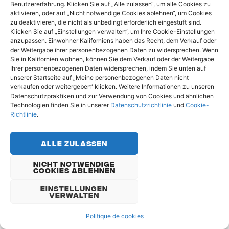
Benutzererfahrung. Klicken Sie auf „Alle zulassen“, um alle Cookies zu
verwendet werden. Websites von Redwit verwenden auch
aktivieren, oder auf „Nicht notwendige Cookies ablehnen“, um Cookies
Tracking-Technologien von Drittanbietern, insbesondere
zu deaktivieren, die nicht als unbedingt erforderlich eingestuft sind.
solche, die von Werbe-, Marketing-, Sitzungsaufzeichnungs-
Klicken Sie auf „Einstellungen verwalten“, um Ihre Cookie-Einstellungen
anzupassen. Einwohner Kaliforniens haben das Recht, dem Verkauf oder
und Datenanalyseunternehmen (einschließlich bestimmter
der Weitergabe ihrer personenbezogenen Daten zu widersprechen. Wenn
Social-Media-Werbepartner) verwendet werden, die
Sie in Kalifornien wohnen, können Sie dem Verkauf oder der Weitergabe
möglicherweise Cookies oder ähnliche Technologien
Ihrer personenbezogenen Daten widersprechen, indem Sie unten auf
unserer Startseite auf „Meine personenbezogenen Daten nicht
einsetzen können, um Informationen über Ihre Interaktionen
verkaufen oder weitergeben“ klicken. Weitere Informationen zu unseren
mit den Websites von Redwit zu sammeln und/oder zu
Datenschutzpraktiken und zur Verwendung von Cookies und ähnlichen
speichern.
Technologien finden Sie in unserer
Datenschutzrichtlinie
und
Cookie-
Richtlinie
.
Sie können Ihre Einstellungen ändern und/oder Cookies
und vergleichbare Technologien über das Cookie-Banner,
Alle Zulassen
das beim Zugriff auf die Dienste von Redwit angezeigt wird,
deaktivieren, indem Sie auf die Cookie-Einstellungen unten
Nicht Notwendige
Cookies Ablehnen
auf der Website von Redwit klicken oder eine schriftliche
Anfrage an Redwit gemäß den im Abschnitt „Kontaktieren
Einstellungen
Verwalten
Sie Redwit” am Ende dieser Datenschutzerklärung
angegebenen Modalitäten senden. Die meisten
Politique de cookies
Webbrowser akzeptieren Cookies standardmäßig. Wenn