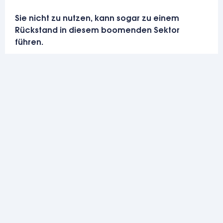
Sie nicht zu nutzen, kann sogar zu einem
Rückstand in diesem boomenden Sektor
führen.
Der Wettlauf um die
Wettbewerbsfähigkeit – eine große
Herausforderung für die Industrie
In Unternehmen werden zahlreiche
Programme initiiert, um diesen
Herausforderungen zu begegnen.
Dieser Übergang erfolgt über Ziele der
operativen Realität, der Wettbewerbsfähigkeit
und der kurzfristigen Rentabilität, um neue
Talente anzuziehen und weiterzuentwickeln,
und gleichzeitig flexibel und kollaborativ zu