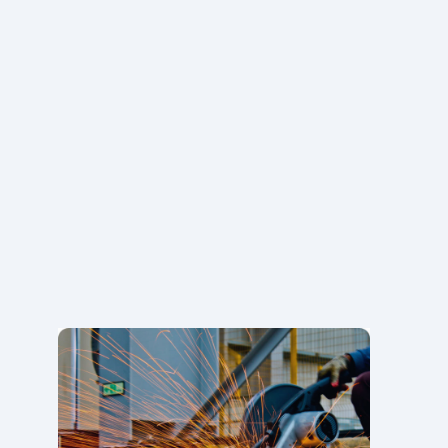
übernimmt
dabei die
Planung
.
Zur Optimierung Ihres Geschäftsbetriebs ist ein
digitales Planungstool unverzichtbar.
Demo Anfordern