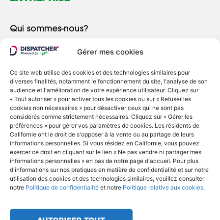
Qui sommes-nous?
Le blog
Gérer mes cookies
Les témoignages clients
Ce site web utilise des cookies et des technologies similaires pour
Nous contacter
diverses finalités, notamment le fonctionnement du site, l'analyse de son
audience et l'amélioration de votre expérience utilisateur. Cliquez sur
Plan de site
« Tout autoriser » pour activer tous les cookies ou sur « Refuser les
cookies non nécessaires » pour désactiver ceux qui ne sont pas
Conditions Générales de Vente
considérés comme strictement nécessaires. Cliquez sur « Gérer les
préférences » pour gérer vos paramètres de cookies. Les résidents de
Politique de cookies
Californie ont le droit de s'opposer à la vente ou au partage de leurs
informations personnelles. Si vous résidez en Californie, vous pouvez
exercer ce droit en cliquant sur le lien « Ne pas vendre ni partager mes
informations personnelles » en bas de notre page d'accueil. Pour plus
ALLER PLUS LOIN
d'informations sur nos pratiques en matière de confidentialité et sur notre
utilisation des cookies et des technologies similaires, veuillez consulter
notre
Politique de confidentialité
et notre
Politique relative aux cookies
.
Se connecter
Autoriser tout