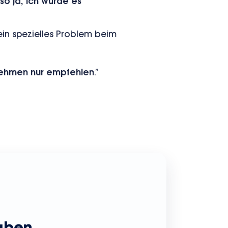
so ja, ich würde es
ein spezielles Problem beim
nehmen nur empfehlen
.”